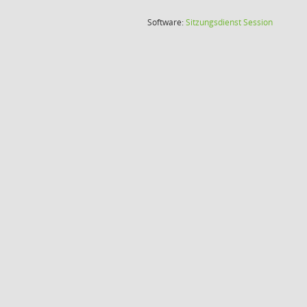
(Wird in
Software:
Sitzungsdienst
Session