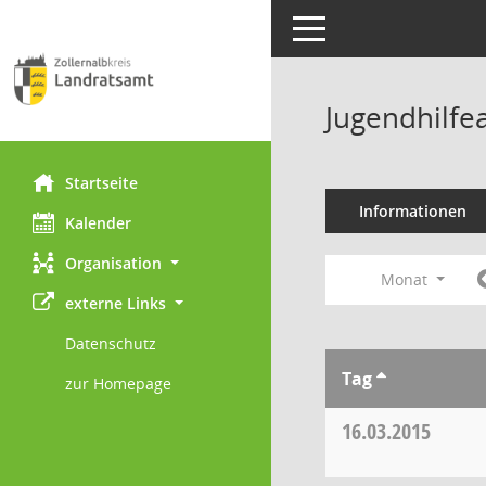
Toggle navigation
Jugendhilfe
Startseite
Informationen
Kalender
Organisation
Monat
externe Links
Datenschutz
Tag
zur Homepage
16.03.2015