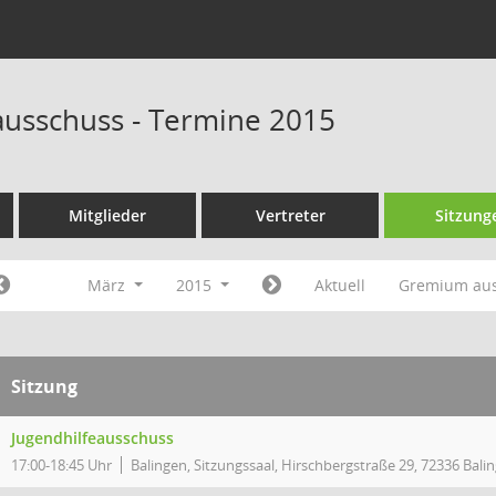
ausschuss - Termine 2015
Mitglieder
Vertreter
Sitzung
März
2015
Aktuell
Gremium au
Sitzung
Jugendhilfeausschuss
17:00-18:45 Uhr
Balingen, Sitzungssaal, Hirschbergstraße 29, 72336 Bali