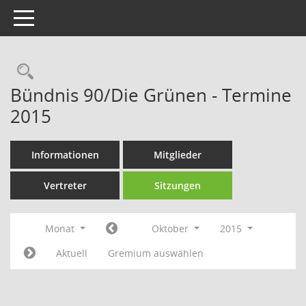
Toggle navigation
Rechercheauswahl
Bündnis 90/Die Grünen - Termine
2015
Informationen
Mitglieder
Vertreter
Sitzungen
Monat
Oktober
2015
Aktuell
Gremium auswählen