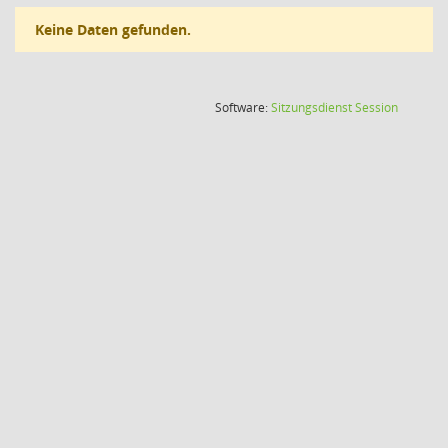
Keine Daten gefunden.
(Wird in
Software:
Sitzungsdienst
Session