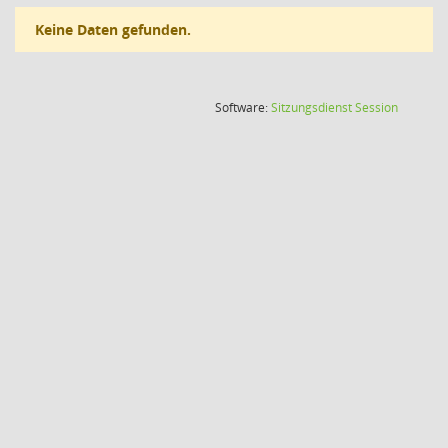
Keine Daten gefunden.
(Wird in
Software:
Sitzungsdienst
Session