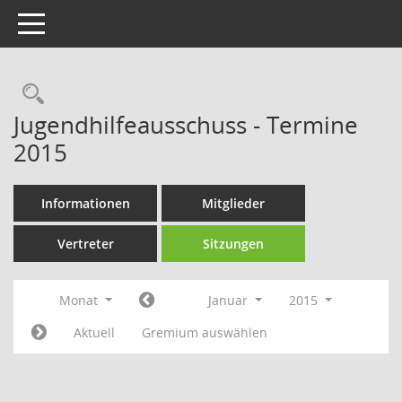
Toggle navigation
Rechercheauswahl
Jugendhilfeausschuss - Termine
2015
Informationen
Mitglieder
Vertreter
Sitzungen
Monat
Januar
2015
Aktuell
Gremium auswählen