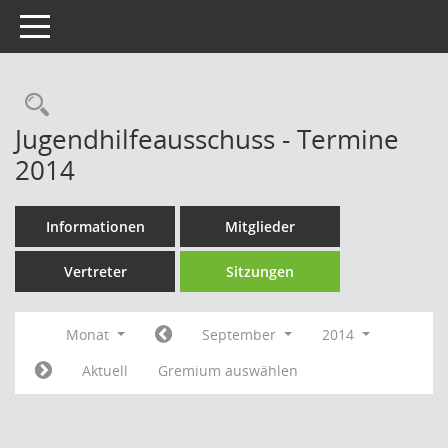
Toggle navigation
Rechercheauswahl
Jugendhilfeausschuss - Termine
2014
Informationen
Mitglieder
Vertreter
Sitzungen
Monat
September
2014
Aktuell
Gremium auswählen