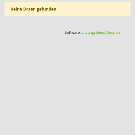
Keine Daten gefunden.
(Wird in
Software:
Sitzungsdienst
Session