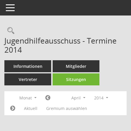
Toggle navigation
Rechercheauswahl
Jugendhilfeausschuss - Termine
2014
Informationen
Mitglieder
Vertreter
Sitzungen
Monat
April
2014
Aktuell
Gremium auswählen