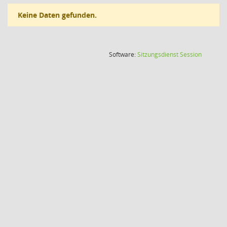
Keine Daten gefunden.
(Wird in
Software:
Sitzungsdienst
Session