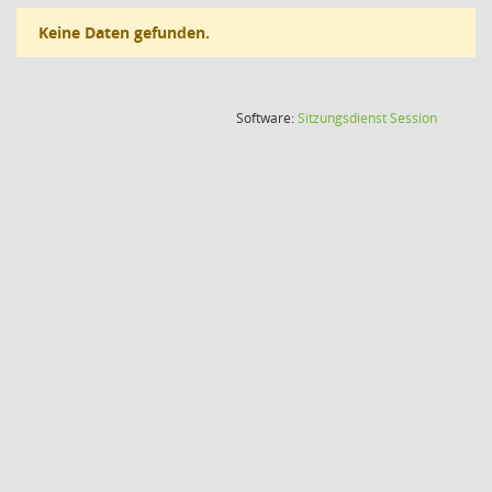
Keine Daten gefunden.
(Wird in
Software:
Sitzungsdienst
Session