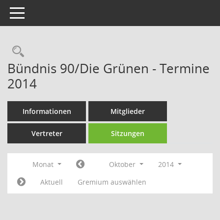
Toggle navigation
Rechercheauswahl
Bündnis 90/Die Grünen - Termine
2014
Informationen
Mitglieder
Vertreter
Sitzungen
Monat
Oktober
2014
Aktuell
Gremium auswählen