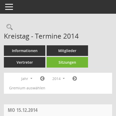
Toggle navigation
Rechercheauswahl
Kreistag - Termine 2014
Informationen
Mitglieder
Vertreter
Sitzungen
Jahr
2014
Gremium auswählen
MO
15.12.2014