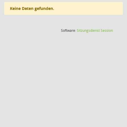
Keine Daten gefunden.
(Wird in
Software:
Sitzungsdienst
Session