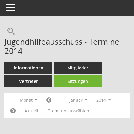
Toggle navigation
Rechercheauswahl
Jugendhilfeausschuss - Termine
2014
Informationen
Mitglieder
Vertreter
Sitzungen
Monat
Januar
2014
Aktuell
Gremium auswählen