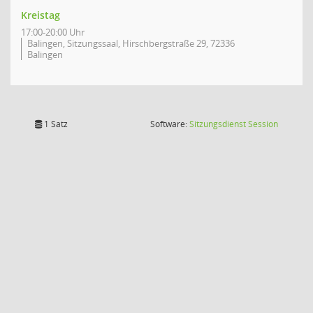
Kreistag
17:00-20:00 Uhr
Balingen, Sitzungssaal, Hirschbergstraße 29, 72336
Balingen
(Wird in
1 Satz
Software:
Sitzungsdienst
Session