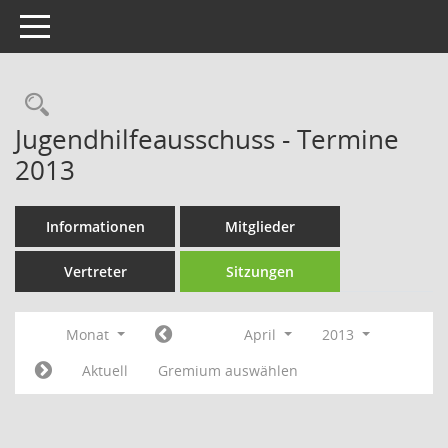
Toggle navigation
Rechercheauswahl
Jugendhilfeausschuss - Termine
2013
Informationen
Mitglieder
Vertreter
Sitzungen
Monat
April
2013
Aktuell
Gremium auswählen