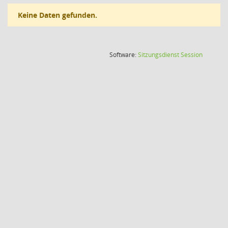
Keine Daten gefunden.
(Wird in
Software:
Sitzungsdienst
Session