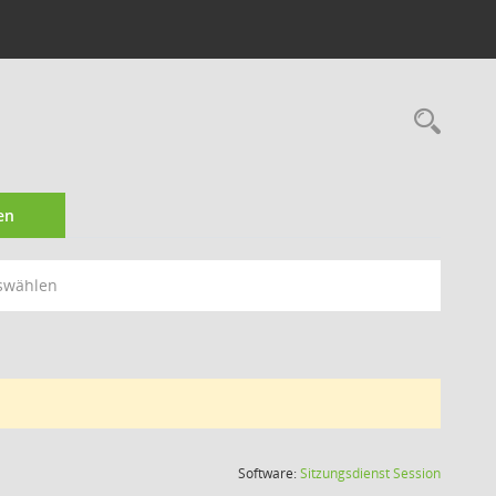
Rec
en
swählen
(Wird in
Software:
Sitzungsdienst
Session