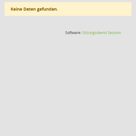
Keine Daten gefunden.
(Wird in
Software:
Sitzungsdienst
Session