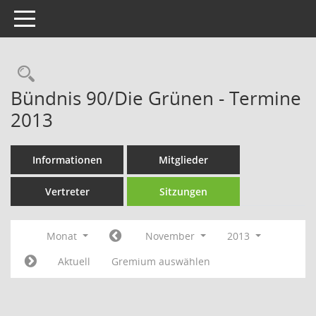
Toggle navigation
Rechercheauswahl
Bündnis 90/Die Grünen - Termine
2013
Informationen
Mitglieder
Vertreter
Sitzungen
Monat
November
2013
Aktuell
Gremium auswählen