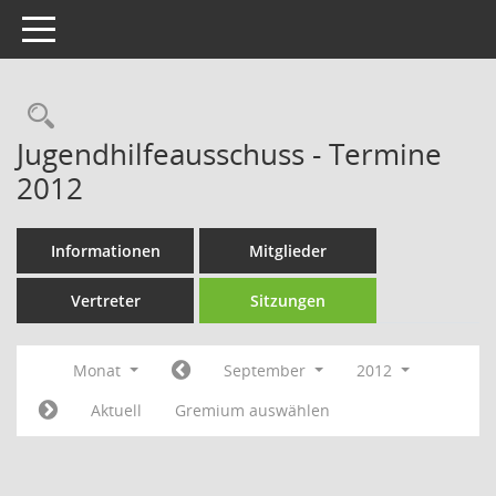
Toggle navigation
Rechercheauswahl
Jugendhilfeausschuss - Termine
2012
Informationen
Mitglieder
Vertreter
Sitzungen
Monat
September
2012
Aktuell
Gremium auswählen