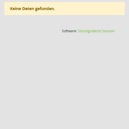
Keine Daten gefunden.
(Wird in
Software:
Sitzungsdienst
Session