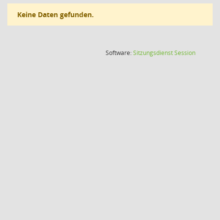
Keine Daten gefunden.
(Wird in
Software:
Sitzungsdienst
Session