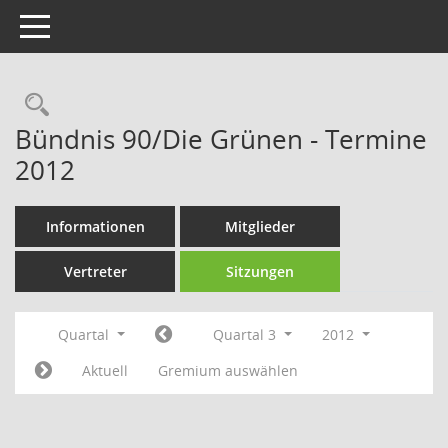
Toggle navigation
Rechercheauswahl
Bündnis 90/Die Grünen - Termine
2012
Informationen
Mitglieder
Vertreter
Sitzungen
Quartal
Quartal 3
2012
Aktuell
Gremium auswählen