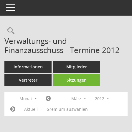
Toggle navigation
Rechercheauswahl
Verwaltungs- und
Finanzausschuss - Termine 2012
Informationen
Mitglieder
Vertreter
Sitzungen
Monat
März
2012
Aktuell
Gremium auswählen