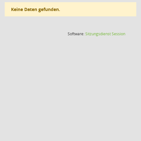
Keine Daten gefunden.
(Wird in
Software:
Sitzungsdienst
Session