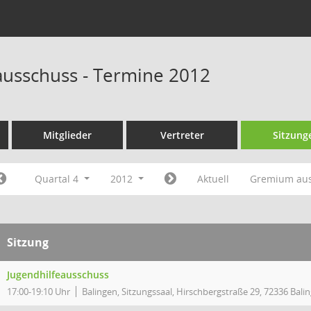
ausschuss - Termine 2012
Mitglieder
Vertreter
Sitzung
Quartal 4
2012
Aktuell
Gremium au
Sitzung
Jugendhilfeausschuss
17:00-19:10 Uhr
Balingen, Sitzungssaal, Hirschbergstraße 29, 72336 Bali