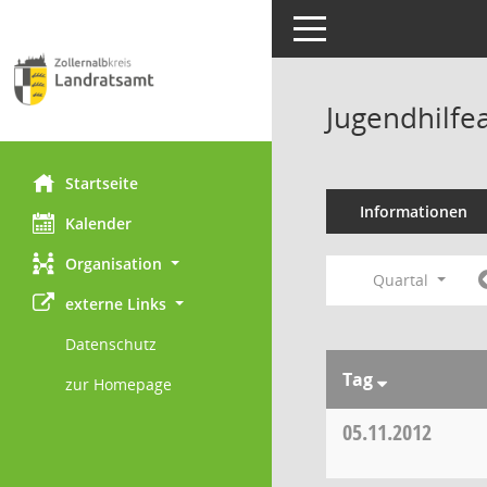
Toggle navigation
Jugendhilfe
Startseite
Informationen
Kalender
Organisation
Quartal
externe Links
Datenschutz
Tag
zur Homepage
05.11.2012