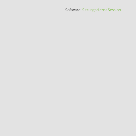
(Wird in
Software:
Sitzungsdienst
Session