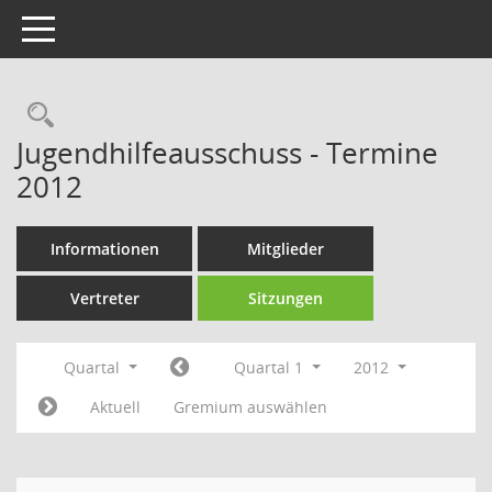
Toggle navigation
Rechercheauswahl
Jugendhilfeausschuss - Termine
2012
Informationen
Mitglieder
Vertreter
Sitzungen
Quartal
Quartal 1
2012
Aktuell
Gremium auswählen