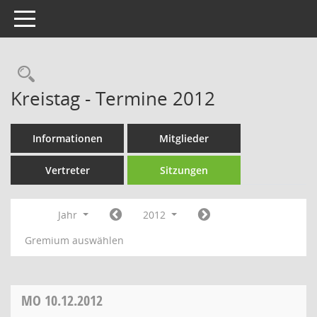
Toggle navigation
Rechercheauswahl
Kreistag - Termine 2012
Informationen
Mitglieder
Vertreter
Sitzungen
Jahr
2012
Gremium auswählen
MO
10.12.2012