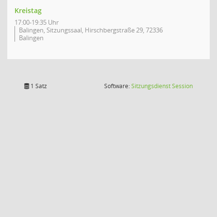
Kreistag
17:00-19:35 Uhr
Balingen, Sitzungssaal, Hirschbergstraße 29, 72336
Balingen
(Wird in
1 Satz
Software:
Sitzungsdienst
Session