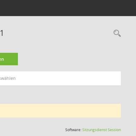
11
Rec
en
swählen
(Wird in
Software:
Sitzungsdienst
Session