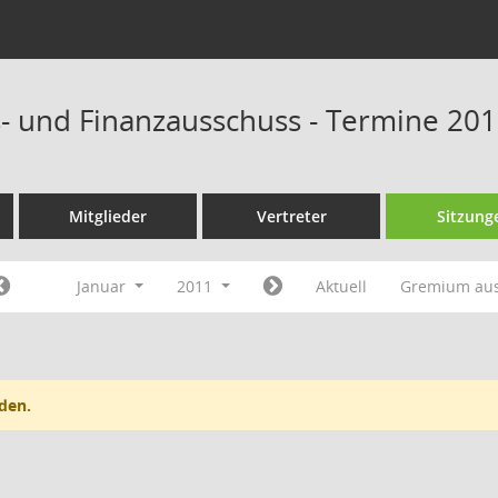
- und Finanzausschuss - Termine 20
Mitglieder
Vertreter
Sitzung
Januar
2011
Aktuell
Gremium au
den.