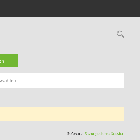
Rec
en
swählen
(Wird in
Software:
Sitzungsdienst
Session