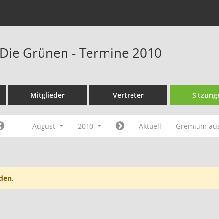
Die Grünen - Termine 2010
Mitglieder
Vertreter
Sitzung
August
2010
Aktuell
Gremium au
den.