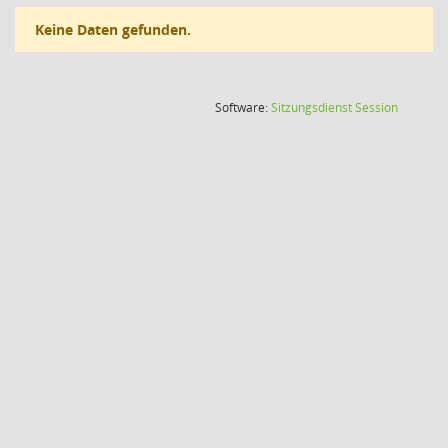
Keine Daten gefunden.
(Wird in
Software:
Sitzungsdienst
Session