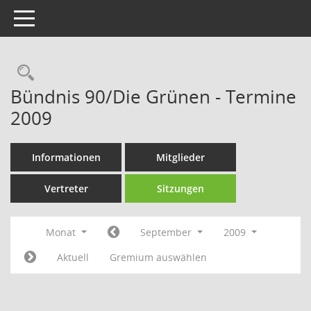
Toggle navigation
Rechercheauswahl
Bündnis 90/Die Grünen - Termine
2009
Informationen
Mitglieder
Vertreter
Sitzungen
Monat
September
2009
Aktuell
Gremium auswählen