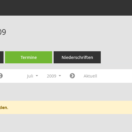
09
Termine
Niederschriften
Juli
2009
Aktuell
den.