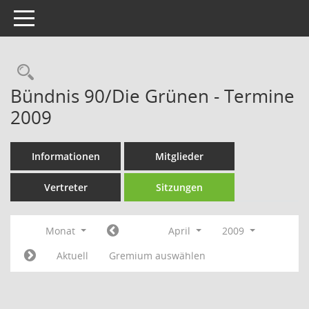
Toggle navigation
Rechercheauswahl
Bündnis 90/Die Grünen - Termine
2009
Informationen
Mitglieder
Vertreter
Sitzungen
Monat
April
2009
Aktuell
Gremium auswählen