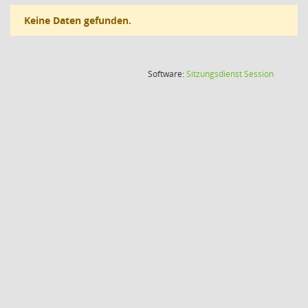
Keine Daten gefunden.
(Wird in
Software:
Sitzungsdienst
Session