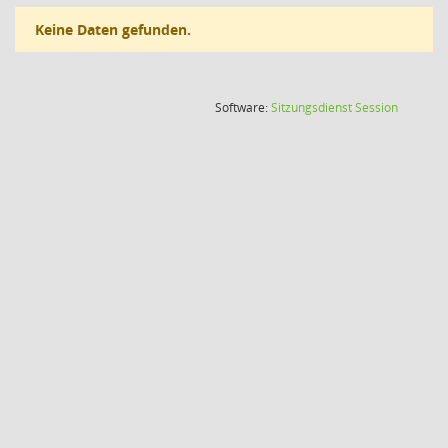
Keine Daten gefunden.
(Wird in
Software:
Sitzungsdienst
Session