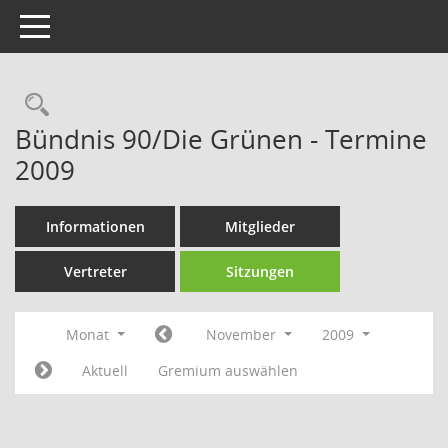
Toggle navigation
Rechercheauswahl
Bündnis 90/Die Grünen - Termine
2009
Informationen
Mitglieder
Vertreter
Sitzungen
Monat
November
2009
Aktuell
Gremium auswählen