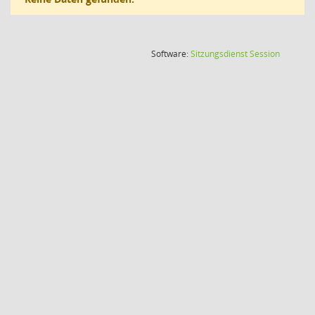
(Wird in
Software:
Sitzungsdienst
Session