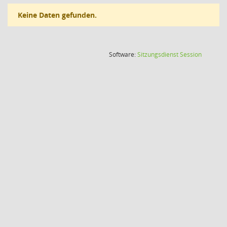
Keine Daten gefunden.
(Wird in
Software:
Sitzungsdienst
Session