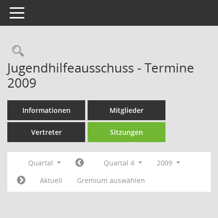
Toggle navigation
Rechercheauswahl
Jugendhilfeausschuss - Termine
2009
Informationen
Mitglieder
Vertreter
Sitzungen
Quartal
Quartal 4
2009
Aktuell
Gremium auswählen