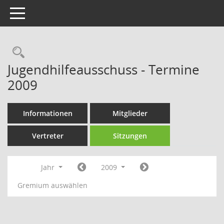
Toggle navigation
Rechercheauswahl
Jugendhilfeausschuss - Termine
2009
Informationen
Mitglieder
Vertreter
Sitzungen
Jahr
2009
Gremium auswählen