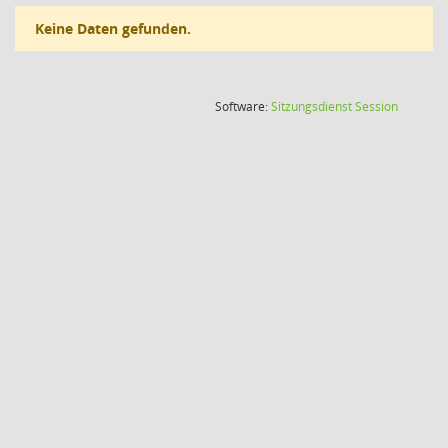
Keine Daten gefunden.
(Wird in
Software:
Sitzungsdienst
Session