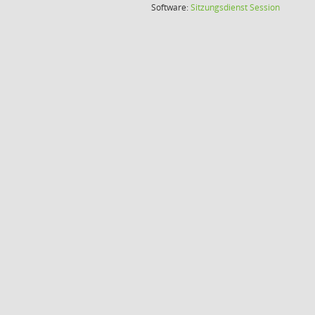
(Wird in
Software:
Sitzungsdienst
Session