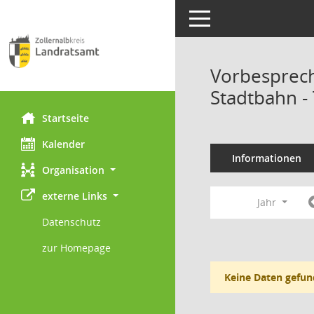
Toggle navigation
Vorbesprec
Stadtbahn -
Startseite
Kalender
Informationen
Organisation
externe Links
Jahr
Datenschutz
zur Homepage
Keine Daten gefun