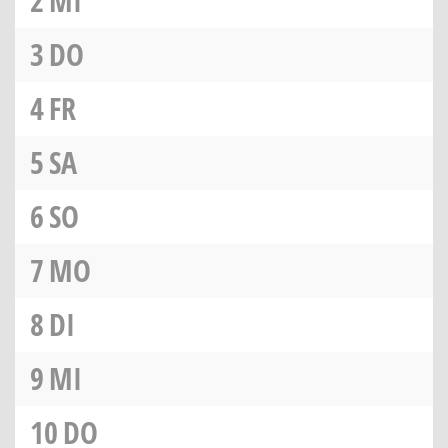
2
MI
3
DO
4
FR
5
SA
6
SO
7
MO
8
DI
9
MI
10
DO