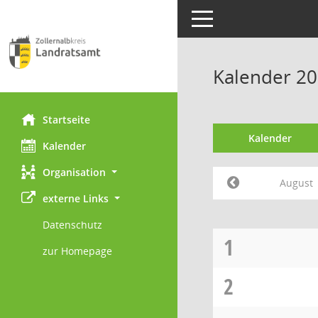
Toggle navigation
Kalender 20
Startseite
Kalender
Kalender
Organisation
August
externe Links
Datenschutz
1
zur Homepage
2