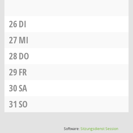
26
DI
27
MI
28
DO
29
FR
30
SA
31
SO
(Wird in
Software:
Sitzungsdienst
Session