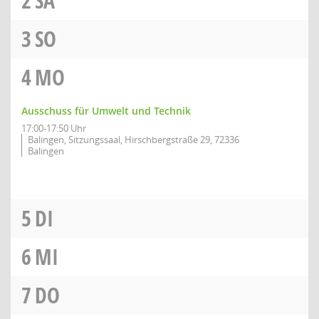
2
SA
3
SO
4
MO
Ausschuss für Umwelt und Technik
17:00-17:50 Uhr
Balingen, Sitzungssaal, Hirschbergstraße 29, 72336
Balingen
5
DI
6
MI
7
DO