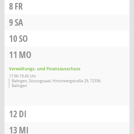
8
FR
9
SA
10
SO
11
MO
Verwaltungs- und Finanzausschuss
17:00-19:45 Uhr
Balingen, Sitzungssaal, Hirschbergstraße 29, 72336
Balingen
12
DI
13
MI