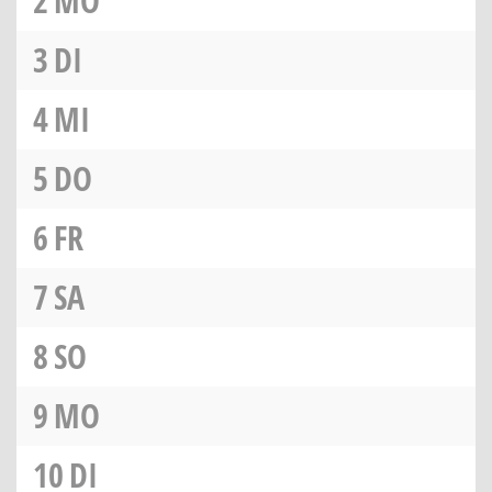
2
MO
3
DI
4
MI
5
DO
6
FR
7
SA
8
SO
9
MO
10
DI