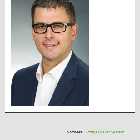
(Wird in
Software:
Sitzungsdienst
Session