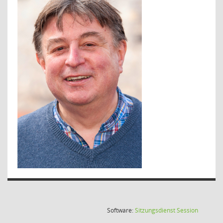
(Wird in
Software:
Sitzungsdienst
Session