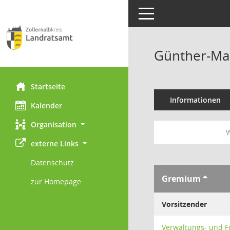
Toggle navigation
Günther-Mar
Startseite
Informationen
Kalender
Organisation
W
externe Links
Datenschutz
Gremium
zur Homepage
Vorsitzender
Verwaltungs- und 