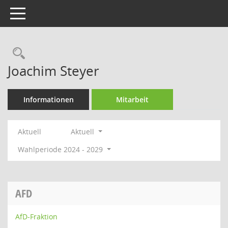
Toggle navigation
Rechercheauswahl
Joachim Steyer
Informationen
Mitarbeit
Aktuell
Aktuell
Wahlperiode 2024 - 2029
AFD
AfD-Fraktion