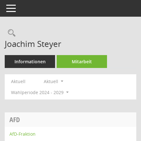
Toggle navigation
Rechercheauswahl
Joachim Steyer
Informationen
Mitarbeit
Aktuell
Aktuell
Wahlperiode 2024 - 2029
AFD
AfD-Fraktion