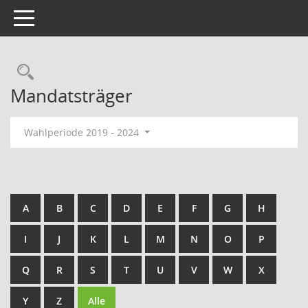
Toggle navigation
Rechercheauswahl
Mandatsträger
Wahlperiode 2019 - 2024
A
B
C
D
E
F
G
H
I
J
K
L
M
N
O
P
Q
R
S
T
U
V
W
X
Y
Z
Alle