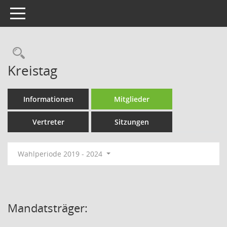
Toggle navigation
Rechercheauswahl
Kreistag
Informationen
Mitglieder
Vertreter
Sitzungen
Wahlperiode 2019 - 2024
Mandatsträger: