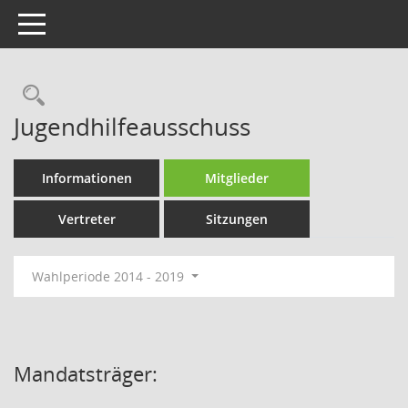
Toggle navigation
Rechercheauswahl
Jugendhilfeausschuss
Informationen
Mitglieder
Vertreter
Sitzungen
Wahlperiode 2014 - 2019
Mandatsträger: