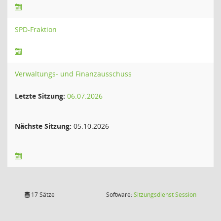
SPD-Fraktion
Verwaltungs- und Finanzausschuss
Letzte Sitzung:
06.07.2026
Nächste Sitzung:
05.10.2026
(Wird in
17 Sätze
Software:
Sitzungsdienst
Session